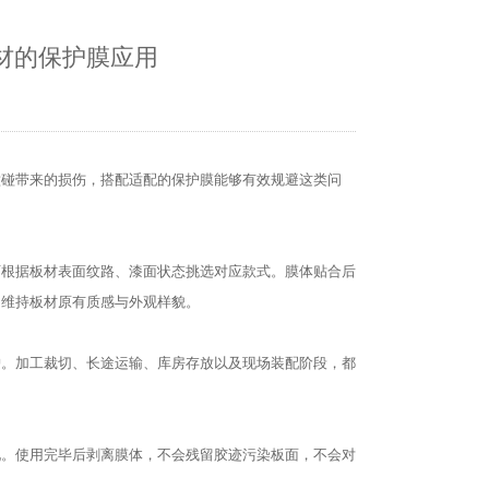
材的保护膜应用
磕碰带来的损伤，搭配适配的保护膜能够有效规避这类问
可根据板材表面纹路、漆面状态挑选对应款式。膜体贴合后
，维持板材原有质感与外观样貌。
护。加工裁切、长途运输、库房存放以及现场装配阶段，都
现。使用完毕后剥离膜体，不会残留胶迹污染板面，不会对