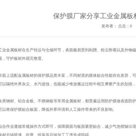
保护膜厂家分享工业金属板
发布者： 点击：0
工业金属板材在生产转运与仓储环节，表面极易受到剐蹭、粉尘附着以及外物
题，守护板材外观完整度。
市面上适配金属板材的保护膜品类丰富，不同材质的膜体贴合性能存在差异，
可以隔绝外界灰尘、水汽侵蚀，也能减少堆放搬运过程中相互摩擦产生的划痕
各类钢材、铝合金板、不锈钢板等常用金属板材，都普遍运用防护膜做表面防
可以将保护膜贴合板面，降低外界环境和人工操作带来的不良影响。
贴合作业遵循常规操作方式即可，保障膜面与板面紧密贴合，减少气泡褶皱出
板材后续喷漆、折弯、组装等后续加工工序造成阻碍。